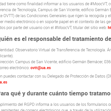
dad tiene como finalidad informar a los usuarios de #MoocVT, co
rencia de Tecnología, Campus de San Vicente, edificio Germán 
e OVTT) de las Condiciones Generales que rigen la recogida y e
er medio electrónico o en soporte papel en el contexto de las g
dos por parte del usuario con el #MoocVT, titular del sitio web:
h
uién es el responsable del tratamiento d
dentidad: Observatorio Virtual de Transferencia de Tecnología. Á
licante).
irección: Campus de San Vicente, edificio Germán Bernácer, 03
orreo electrónico:
ovtt@ua.es
 puedes contactar con su Delegado de Protección de Datos (DPD)
a.es
ara qué y durante cuánto tiempo tratamo
limiento del RGPD informa a los usuarios de los formularios on
 remitentes de correos electrónicos que, a través de la utiliza