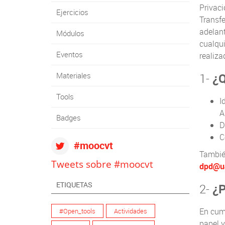
Privaci
Ejercicios
Transfe
adelant
Módulos
cualqui
Eventos
realiza
Materiales
1-
¿Q
Tools
I
A
Badges
D
C
#moocvt
También
Tweets sobre #moocvt
dpd@u
ETIQUETAS
2-
¿P
En cump
#Open_tools
Actividades
papel y