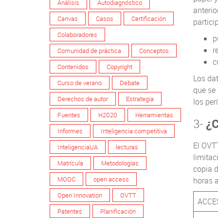
Análisis
Autodiagnóstico
anterio
Canvas
Casos
Certificación
partici
Colaboradores
p
r
Comunidad de práctica
Conceptos
c
Contenidos
Copyright
Los dat
Curso de verano
Debate
que se 
Derechos de autor
Estrategia
los per
Fuentes
H2020
Herramientas
3-
¿C
Informes
Inteligencia competitiva
El OVTT
InteligenciaUA
lecturas
limitac
Matrícula
Metodologías
copia d
MOOC
open access
horas a
Open Innovation
OVTT
ACCE
Patentes
Planificación