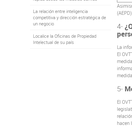
Asimism
La relación entre inteligencia
(AEPD)
competitiva y dirección estratégica de
un negocio
4-
¿Q
pers
Localice la Oficinas de Propiedad
Intelectual de su país
La info
El OVTT
medidas
informa
medida
5-
Mo
El OVTT
legisla
relació
hacen l