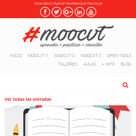
Observatorio Virtual de Transferencia de Tecnología
INICIO
MOOCVT 1
MOOCVT 2
MOOCVT 3
OPEN TOOLS
TALLERES
AULAS
+ INFO
BLOG
Ver todas las entradas