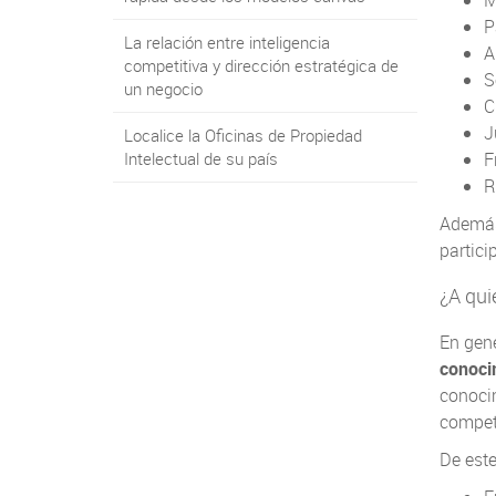
M
P
La relación entre inteligencia
A
competitiva y dirección estratégica de
S
un negocio
C
J
Localice la Oficinas de Propiedad
Intelectual de su país
F
R
Además,
partic
¿A qui
En gen
conocim
conoci
competi
De este