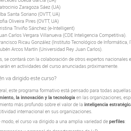
ercedes Úbeda García (UA)
atrocinio Zaragoza Sáez (UA)
lba Santa Soriano (OVTT, UA)
ofia Oliveira Pires (OVTT, UA)
ristina Triviño Sánchez (e-Intelligent)
uan Carlos Vergara Villanueva (CDE Inteligencia Competitiva).
rancisco Ricau González (Instituto Tecnológico de Informática, IT
ubén Arcos Martín (Universidad Rey Juan Carlos).
 se contará con la colaboración de otros expertos nacionales e
iparán en actividades del curso anunciadas próximamente.
én va dirigido este curso?
eral, este programa formativo está pensado para todas aquellas
iento, la innovación y la tecnología
en las organizaciones, es
miento más profundo sobre el valor de la
inteligencia estratégi
tividad internacional en sus organizaciones.
 modo, el curso va dirigido a una amplia variedad de
perfiles
: