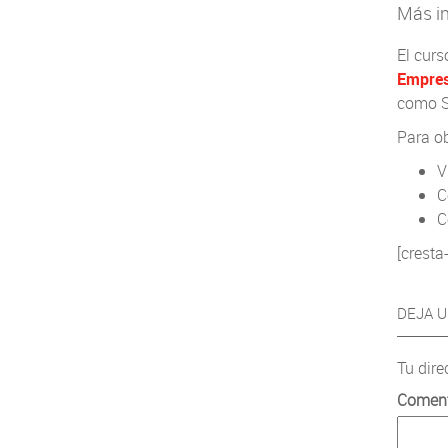
Más in
El curs
Empres
como SC
Para ob
V
C
C
[cresta
DEJA 
Tu dire
Comen