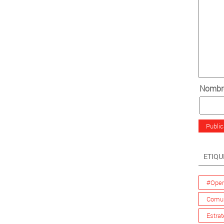
Nomb
ETIQU
#Open
Comun
Estrat