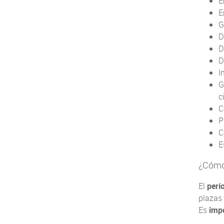
E
E
G
D
D
D
I
G
c
C
P
C
E
¿Cómo
El
perí
plazas 
Es
imp