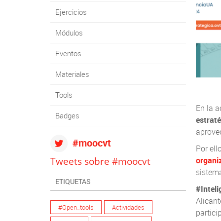
Ejercicios
Módulos
Eventos
Materiales
Tools
En la a
Badges
estrat
aprove
#moocvt
Por ell
Tweets sobre #moocvt
organi
sistema
ETIQUETAS
#Intel
Alicant
#Open_tools
Actividades
partici