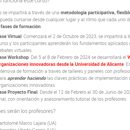
 funciona este curso?
o se impartirá a través de una
metodología participativa, flexible
pueda cursarse desde cualquier lugar y al ritmo que cada uno d
 fases de formación
:
ase Virtual
: Comenzará el 2 de Octubre de 2023, se impartirá a t
urso y los participantes aprenderán los fundamentos aplicados de
ebates virtuales.
ase Workshop
: Del 5 al 8 de Febrero de 2024 se desarrollará el
W
rganizaciones innovadoras desde la Universidad de Alicante
. 
ntensiva de formación a través de talleres y paneles con profesio
ara
aprender haciendo
las claves prácticas de implementación d
rganizaciones innovadoras.
ase Proyecto Final
. Desde el 12 de Febrero al 30 de Junio de 20
inal, con orientación y asesoramiento tutorial de los profesores.
es serán los profesores?
artolomé Marco Lajara (UA)