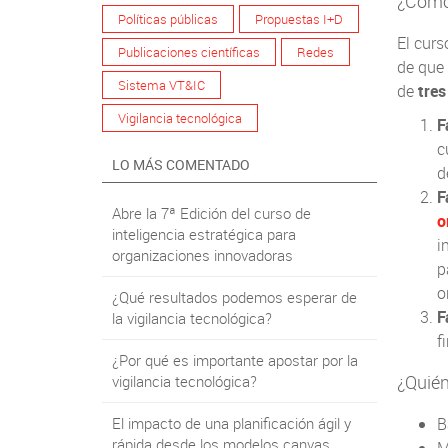
¿Cómo
Políticas públicas
Propuestas I+D
El curs
Publicaciones científicas
Redes
de que 
Sistema VT&IC
de
tres
Vigilancia tecnológica
F
c
LO MÁS COMENTADO
d
F
Abre la 7ª Edición del curso de
o
inteligencia estratégica para
i
organizaciones innovadoras
p
o
¿Qué resultados podemos esperar de
F
la vigilancia tecnológica?
f
¿Por qué es importante apostar por la
¿Quién
vigilancia tecnológica?
El impacto de una planificación ágil y
B
rápida desde los modelos canvas