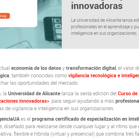
innovadoras
La Universidad de Alicante lanza 
profesionales en el aprendizaje y p
inteligencia en sus organizaciones.
ctual
economía de los datos
y
transformación digital
, el valor
égica
, también conocidas como
vigilancia tecnológica e intelig
char las oportunidades del mercado.
o, la
Universidad de Alicante
lanza la sexta edición del
Curso de 
zaciones innovadoras»
, para seguir ayudando a más
profesion
s de vigilancia e inteligencia en sus organizaciones.
igenciaUA
es el
programa certificado de especialización en intel
e, diseñado para realizarse desde cualquier lugar y al ritmo que
pativa, flexible e híbrida (virtual y presencial) que combina tres