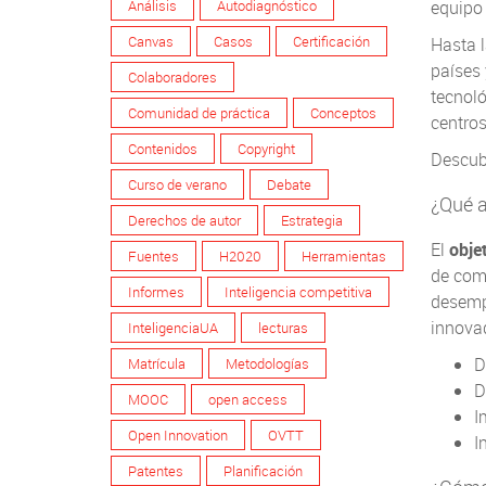
Análisis
Autodiagnóstico
equipo 
Canvas
Casos
Certificación
Hasta l
países 
Colaboradores
tecnoló
Comunidad de práctica
Conceptos
centros
Contenidos
Copyright
Descub
Curso de verano
Debate
¿Qué a
Derechos de autor
Estrategia
El
obje
Fuentes
H2020
Herramientas
de com
Informes
Inteligencia competitiva
desempe
innovad
InteligenciaUA
lecturas
D
Matrícula
Metodologías
D
MOOC
open access
I
Open Innovation
OVTT
I
Patentes
Planificación