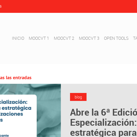
a
INICIO
MOOCVT 1
MOOCVT 2
MOOCVT 3
OPEN TOOLS
T
as las entradas
blog
Abre la 6ª Edici
Especialización:
estratégica par