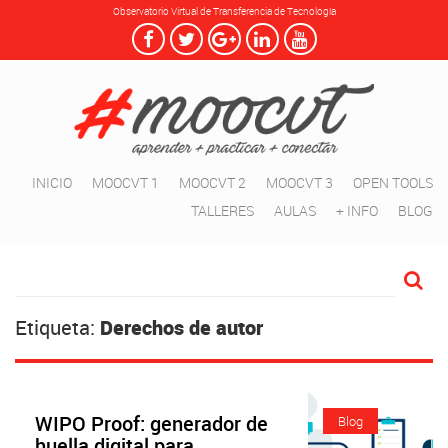
Observatorio Virtual de Transferencia de Tecnología
INICIO
MOOCVT 1
MOOCVT 2
MOOCVT 3
OPEN TOOLS
TALLERES
AULAS
+ INFO
BLOG
Etiqueta:
Derechos de autor
WIPO Proof: generador de
Blog
huella digital para