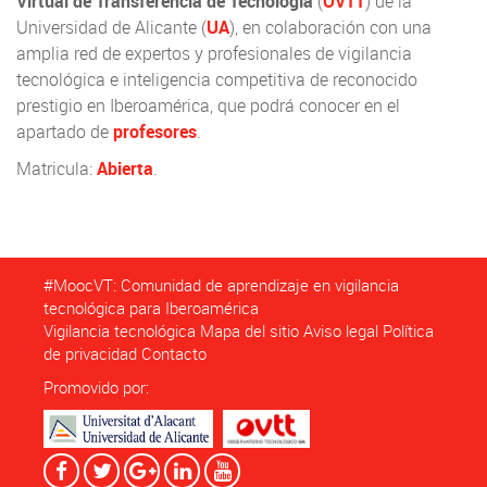
Virtual de Transferencia de Tecnología
(
OVTT
) de la
Universidad de Alicante (
UA
), en colaboración con una
amplia red de expertos y profesionales de vigilancia
tecnológica e inteligencia competitiva de reconocido
prestigio en Iberoamérica, que podrá conocer en el
apartado de
profesores
.
Matricula:
Abierta
.
#MoocVT: Comunidad de aprendizaje en vigilancia
tecnológica para Iberoamérica
Vigilancia tecnológica
Mapa del sitio
Aviso legal
Política
de privacidad
Contacto
Promovido por: