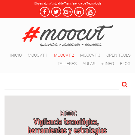
Observatorio Virtual de Transferencia de Tecnología
INICIO
MOOCVT 1
MOOCVT 2
MOOCVT 3
OPEN TOOLS
TALLERES
AULAS
+ INFO
BLOG