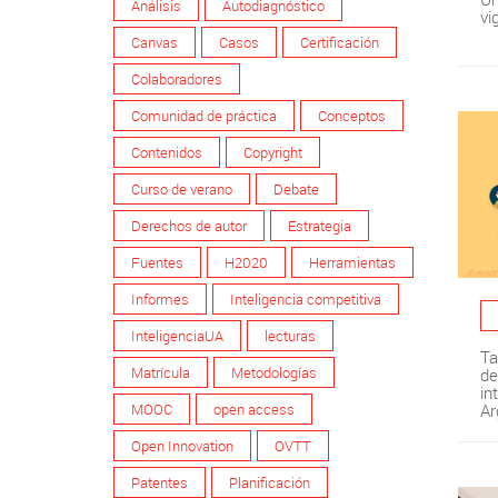
Análisis
Autodiagnóstico
vi
Canvas
Casos
Certificación
Colaboradores
Comunidad de práctica
Conceptos
Contenidos
Copyright
Curso de verano
Debate
Derechos de autor
Estrategia
Fuentes
H2020
Herramientas
Informes
Inteligencia competitiva
InteligenciaUA
lecturas
Ta
Matrícula
Metodologías
de
in
MOOC
open access
Ar
Open Innovation
OVTT
Patentes
Planificación