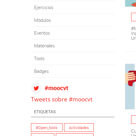
Ejercicios
Módulos
#M
Eventos
In
Un
Materiales
Tools
Badges
#moocvt
Tweets sobre #moocvt
ETIQUETAS
#Open_tools
Actividades
Cu
Un