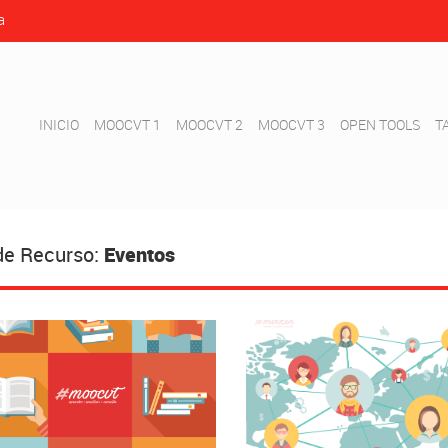
a
INICIO
MOOCVT 1
MOOCVT 2
MOOCVT 3
OPEN TOOLS
T
de Recurso:
Eventos