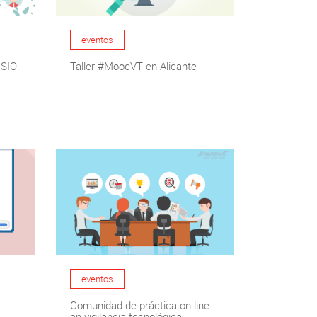
eventos
ISIO
Taller #MoocVT en Alicante
eventos
Comunidad de práctica on-line
en vigilancia tecnológica