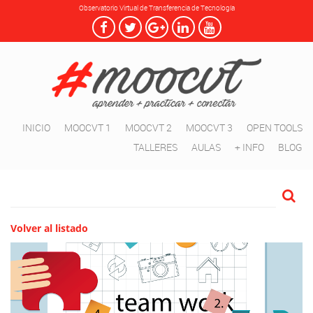
Observatorio Virtual de Transferencia de Tecnología
INICIO
MOOCVT 1
MOOCVT 2
MOOCVT 3
OPEN TOOLS
TALLERES
AULAS
+ INFO
BLOG
Volver al listado