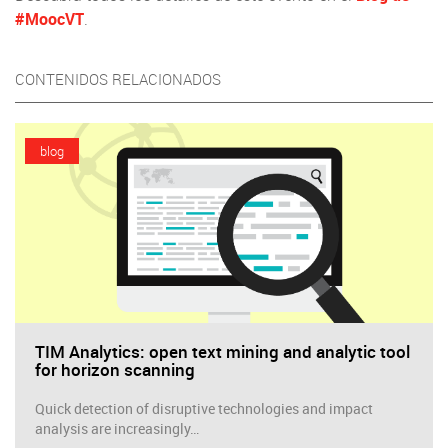
#MoocVT
.
CONTENIDOS RELACIONADOS
blog
TIM Analytics: open text mining and analytic tool
for horizon scanning
Quick detection of disruptive technologies and impact
analysis are increasingly…