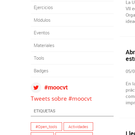
La U
Ejercicios
VII 
Orga
Módulos
ide
Eventos
Materiales
Abr
est
Tools
Badges
05/0
En l
#moocvt
prác
como
Tweets sobre #moocvt
impr
ETIQUETAS
#Open_tools
Actividades
Lle