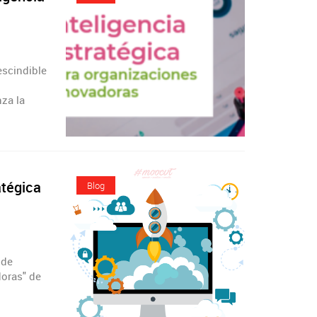
escindible
nza la
atégica
Blog
 de
doras" de