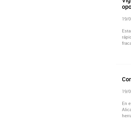
Vig
opo
19/0
Esta
rápi
frac
Con
19/0
En e
Alic
herr