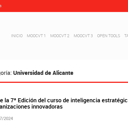
a
INICIO
MOOCVT 1
MOOCVT 2
MOOCVT 3
OPEN TOOLS
T
oría:
Universidad de Alicante
e la 7ª Edición del curso de inteligencia estratégi
anizaciones innovadoras
7/2024