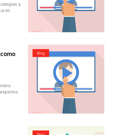
trategias y
ca en
a como
Blog
verano
 expertos
Blog