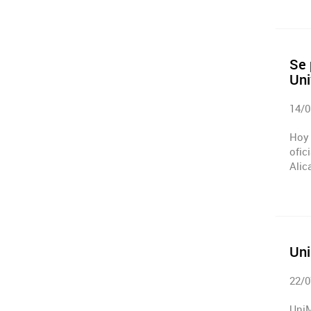
Se 
Uni
14/0
Hoy 
ofic
Alic
Un
22/0
UniM