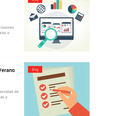
cisiones
xito o
 Verano
Blog
versidad de
ias y