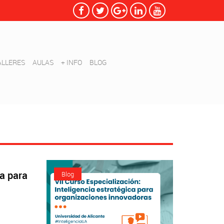
ALLERES
AULAS
+ INFO
BLOG
ca para
Blog