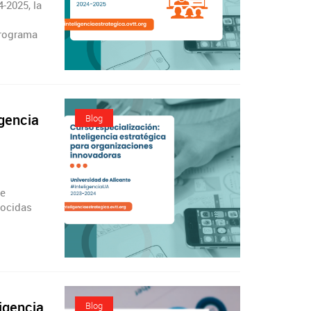
-2025, la
programa
igencia
Blog
de
nocidas
ligencia
Blog