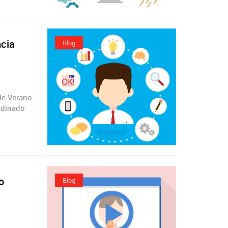
ncia
Blog
 de Verano
ordinado
o
Blog