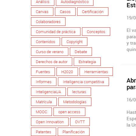
Análisis
Autodiagnóstico
Est
Canvas
Casos
Certificación
19/0
Colaboradores
El v
Comunidad de práctica
Conceptos
para
Contenidos
Copyright
y tr
quin
Curso de verano
Debate
Derechos de autor
Estrategia
Fuentes
H2020
Herramientas
Abr
Informes
Inteligencia competitiva
par
InteligenciaUA
lecturas
16/0
Matrícula
Metodologías
MOOC
open access
Hast
Espe
Open Innovation
OVTT
la U
Patentes
Planificación