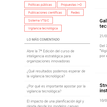
Políticas públicas
Propuestas I+D
Publicaciones científicas
Redes
Gal
Sistema VT&IC
tec
Vigilancia tecnológica
21/0
LO MÁS COMENTADO
Del 
"Vig
Abre la 7ª Edición del curso de
por 
inteligencia estratégica para
organizaciones innovadoras
¿Qué resultados podemos esperar de
la vigilancia tecnológica?
Str
¿Por qué es importante apostar por la
ins
vigilancia tecnológica?
10/0
El impacto de una planificación ágil y
rápida desde los modelos canvas