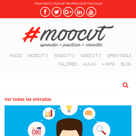
Observatorio Virtual de Transferencia de Tecnología
INICIO
MOOCVT 1
MOOCVT 2
MOOCVT 3
OPEN TOOLS
TALLERES
AULAS
+ INFO
BLOG
Ver todas las entradas