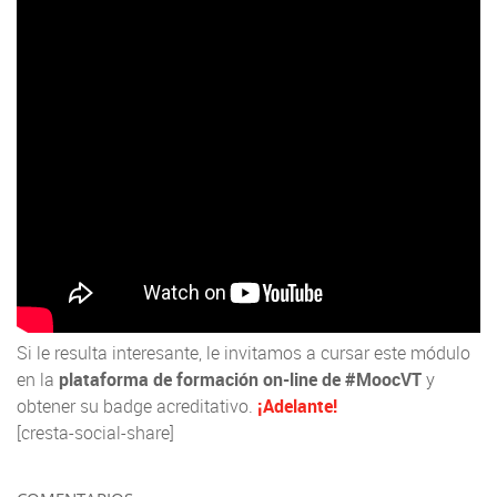
Si le resulta interesante, le invitamos a cursar este módulo
en la
plataforma de formación on-line de #MoocVT
y
obtener su badge acreditativo.
¡Adelante!
[cresta-social-share]