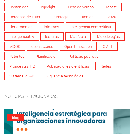
Contenidos
Copyright
Curso de verano
Debate
Derechos de autor
Estrategia
Fuentes
H2020
Herramientas
Informes
Inteligencia competitiva
InteligenciaUA
lecturas
Matrícula
Metodologías
MOOC
open access
Open Innovation
OVTT
Patentes
Planificación
Políticas públicas
Propuestas I+D
Publicaciones científicas
Redes
Sistema VT&IC
Vigilancia tecnológica
NOTICIAS RELACIONADAS
blog