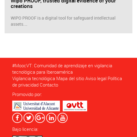
Wipo PROOF, trusted digital evidence of your
creations
WIPO PROOF is a digital tool for safeguard intellectual
assets.…
#MoocVT: Comunidad de aprendizaje en vigilancia
tecnológica para Iberoamérica
Vigilancia tecnológica
Mapa del sitio
Aviso legal
Política
de privacidad
Contacto
Promovido por:
Bajo licencia: