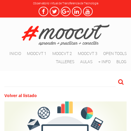
Observatorio Virtual de Transferencia de Tecnología
INICIO
MOOCVT 1
MOOCVT 2
MOOCVT 3
OPEN TOOLS
TALLERES
AULAS
+ INFO
BLOG
Volver al listado