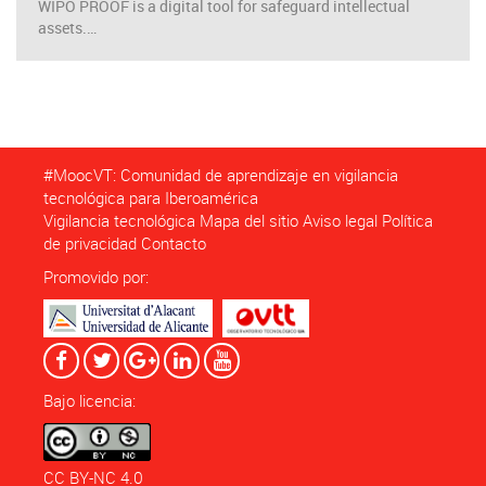
WIPO PROOF is a digital tool for safeguard intellectual
assets.…
#MoocVT: Comunidad de aprendizaje en vigilancia
tecnológica para Iberoamérica
Vigilancia tecnológica
Mapa del sitio
Aviso legal
Política
de privacidad
Contacto
Promovido por:
Bajo licencia:
CC BY-NC 4.0