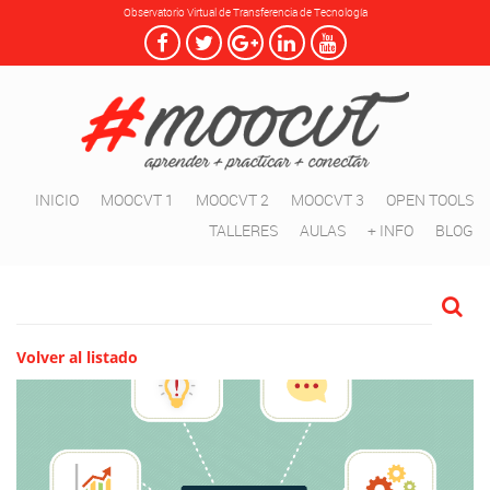
Observatorio Virtual de Transferencia de Tecnología
INICIO
MOOCVT 1
MOOCVT 2
MOOCVT 3
OPEN TOOLS
TALLERES
AULAS
+ INFO
BLOG
Volver al listado