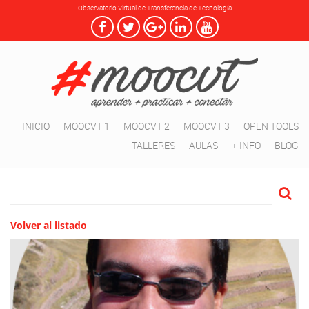
Observatorio Virtual de Transferencia de Tecnología
INICIO
MOOCVT 1
MOOCVT 2
MOOCVT 3
OPEN TOOLS
TALLERES
AULAS
+ INFO
BLOG
Volver al listado