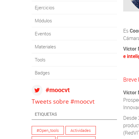
Ejercicios
Módulos
Es
Coo
Eventos
Cámara
Materiales
Víctor
e intel
Tools
Badges
Breve 
#moocvt
Víctor
Prospec
Tweets sobre #moocvt
Innovac
ETIQUETAS
Desde 2
product
#Open_tools
Actividades
(RedVI