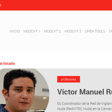
a
INICIO
MOOCVT 1
MOOCVT 2
MOOCVT 3
OPEN TOOLS
T
al listado
profesores
Víctor Manuel 
Es Coordinador de la Red de Vigilan
Huila (RedVITEC Huila) en la Cámar