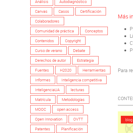
Análisis
Autodiagnóstico
Canvas
Casos
Certificación
Más i
Colaboradores
P
Comunidad de práctica
Conceptos
L
Contenidos
Copyright
C
P
Curso de verano
Debate
Derechos de autor
Estrategia
Para r
Fuentes
H2020
Herramientas
Informes
Inteligencia competitiva
InteligenciaUA
lecturas
CONTE
Matrícula
Metodologías
MOOC
open access
Open Innovation
OVTT
blog
Patentes
Planificación