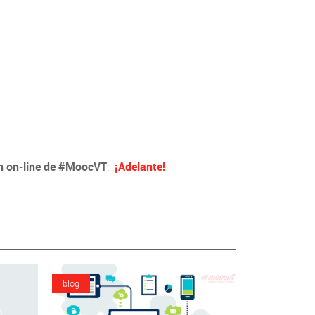
n on-line de #MoocVT
:
¡Adelante!
blog