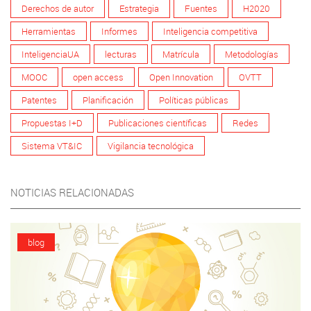
Derechos de autor
Estrategia
Fuentes
H2020
Herramientas
Informes
Inteligencia competitiva
InteligenciaUA
lecturas
Matrícula
Metodologías
MOOC
open access
Open Innovation
OVTT
Patentes
Planificación
Políticas públicas
Propuestas I+D
Publicaciones científicas
Redes
Sistema VT&IC
Vigilancia tecnológica
NOTICIAS RELACIONADAS
blog