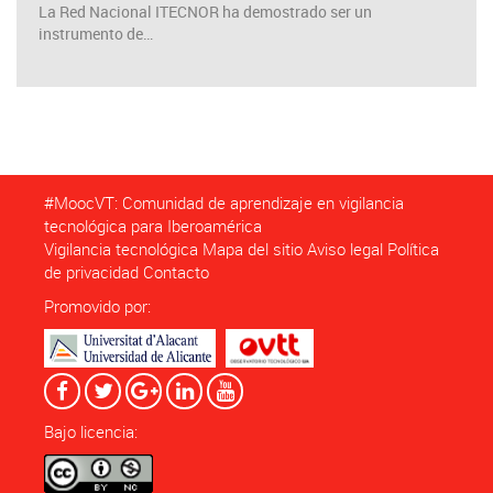
La Red Nacional ITECNOR ha demostrado ser un
instrumento de…
#MoocVT: Comunidad de aprendizaje en vigilancia
tecnológica para Iberoamérica
Vigilancia tecnológica
Mapa del sitio
Aviso legal
Política
de privacidad
Contacto
Promovido por:
Bajo licencia: