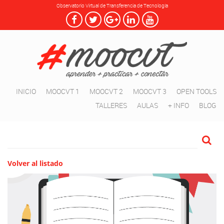
Observatorio Virtual de Transferencia de Tecnología
INICIO
MOOCVT 1
MOOCVT 2
MOOCVT 3
OPEN TOOLS
TALLERES
AULAS
+ INFO
BLOG
Volver al listado