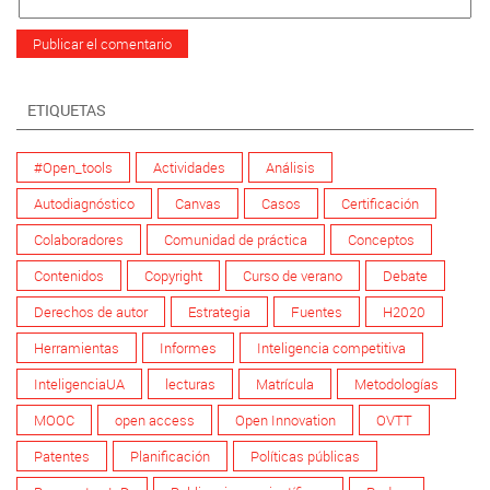
ETIQUETAS
#Open_tools
Actividades
Análisis
Autodiagnóstico
Canvas
Casos
Certificación
Colaboradores
Comunidad de práctica
Conceptos
Contenidos
Copyright
Curso de verano
Debate
Derechos de autor
Estrategia
Fuentes
H2020
Herramientas
Informes
Inteligencia competitiva
InteligenciaUA
lecturas
Matrícula
Metodologías
MOOC
open access
Open Innovation
OVTT
Patentes
Planificación
Políticas públicas