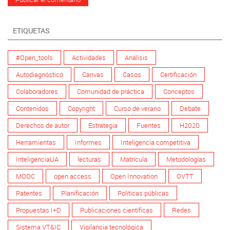
ETIQUETAS
#Open_tools
Actividades
Análisis
Autodiagnóstico
Canvas
Casos
Certificación
Colaboradores
Comunidad de práctica
Conceptos
Contenidos
Copyright
Curso de verano
Debate
Derechos de autor
Estrategia
Fuentes
H2020
Herramientas
Informes
Inteligencia competitiva
InteligenciaUA
lecturas
Matrícula
Metodologías
MOOC
open access
Open Innovation
OVTT
Patentes
Planificación
Políticas públicas
Propuestas I+D
Publicaciones científicas
Redes
Sistema VT&IC
Vigilancia tecnológica