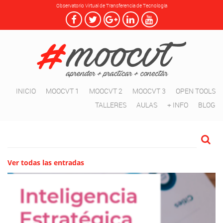
Observatorio Virtual de Transferencia de Tecnología
INICIO
MOOCVT 1
MOOCVT 2
MOOCVT 3
OPEN TOOLS
TALLERES
AULAS
+ INFO
BLOG
Ver todas las entradas