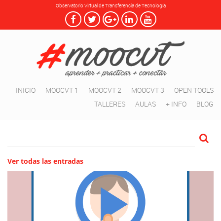
Observatorio Virtual de Transferencia de Tecnología
INICIO
MOOCVT 1
MOOCVT 2
MOOCVT 3
OPEN TOOLS
TALLERES
AULAS
+ INFO
BLOG
Ver todas las entradas