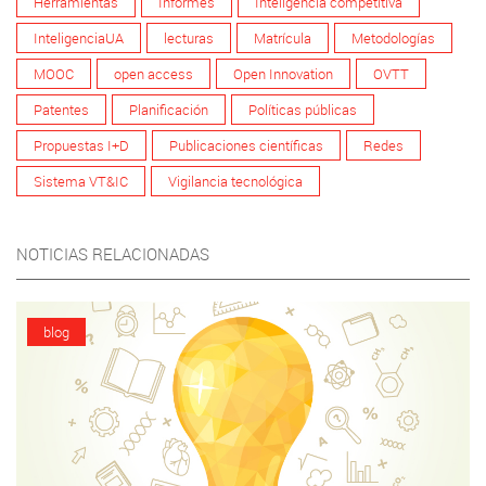
Herramientas
Informes
Inteligencia competitiva
InteligenciaUA
lecturas
Matrícula
Metodologías
MOOC
open access
Open Innovation
OVTT
Patentes
Planificación
Políticas públicas
Propuestas I+D
Publicaciones científicas
Redes
Sistema VT&IC
Vigilancia tecnológica
NOTICIAS RELACIONADAS
blog